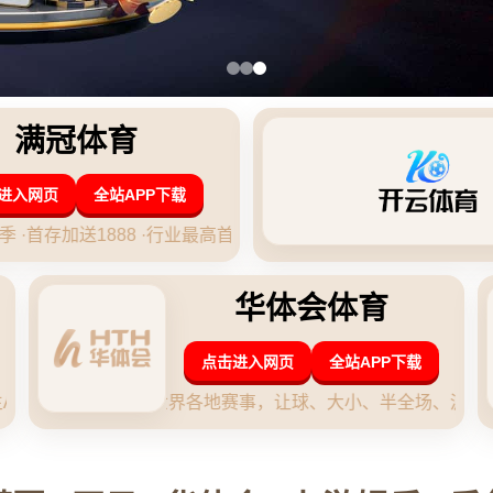
公司简介
产品中心
新闻资讯
行业资讯
公司动态