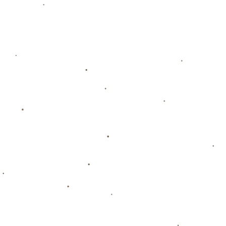
上了光彩的一笔。正是因为这样的精彩赛事，新加坡足
球越来越受人瞩目，成为亚洲足球领域不可忽视的力量
之一。
狮城水手队和淡滨尼流浪队的每一次竞逐，都在为新加