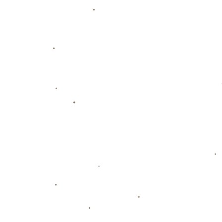
**关键词：中超、青岛队、河南嵩山龙门、多拉多点
球、八连败**
上一篇：2024年广东省学校羽毛球联赛总决赛在深圳开赛.