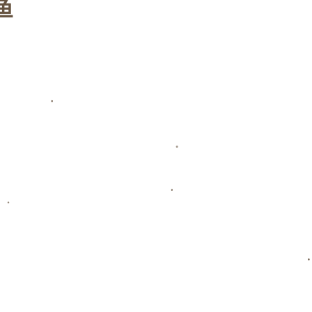
胜率，阿森纳的表现可谓令人称道，无论是在国内赛场还是欧战