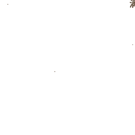
### 阿森纳本赛季胜率高达67.3% 刷新队史纪录
在2023赛季，阿森纳的表现令人瞩目，*胜率高达67.
中，球队已展示出强大的竞争力。
#### 阿森纳的胜率分析