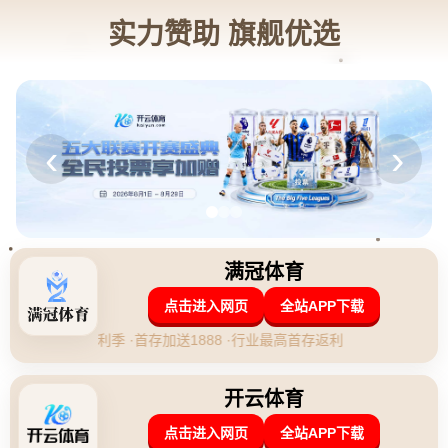
新闻中心
CCTV消息五大联赛！利物浦、拜仁出击，
热刺打响保级大战.
发布时间：2026-04-29 19:10:36