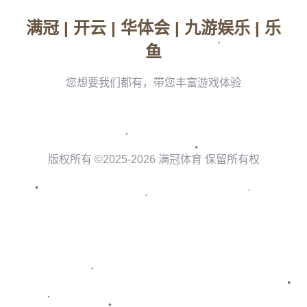
注入了文化氣息。作為寧波賽區的冠名贊助商，夢之藍
的加入不僅提升了比賽的專業層次，亦將「夢」象徵的
追求和拼搏融入比賽背後的人文價值。在葡萄酒香和激
昂歡呼聲之間，寧波虎嘯更是不辜負這片土地的期待，
用一次次精彩表現證明球隊的超凡魅力。
### **一路披荊斬棘，寧波虎嘯如何用數據說話？**