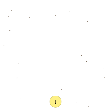
是為今年的體育盛會劃上了一個圓滿的句點。無論是購
票支持比賽的熱情觀眾，還是憑手機直播不斷關注比分
的朋友們，這座城市早已因為籃球的魅力而團結起來。
**2024年中國籃球公開賽**的預選賽雖然已經結束，但
寧波虎嘯為所有籃球愛好者們帶來了太多感動與高潮。
他們的故事，將持續點燃更多人對未來籃球大賽的期待
與熱血。
上一篇：陈经纶中学游泳馆焕新开馆,开馆首日迎来世界冠军——.
下一篇：韦世豪：大家觉得18强赛出线很有希望.
{Copyright 2024
问鼎娱乐官方网站-在线网页版登录入口
Wending APP 下载
All Rights by
问鼎娱乐网站