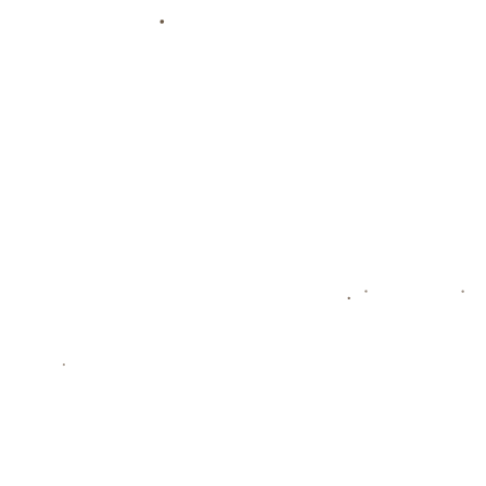
### 迪巴拉的价值与影响