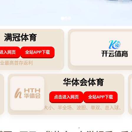
公司简介
产品中心
新闻资讯
行业资讯
公司动态