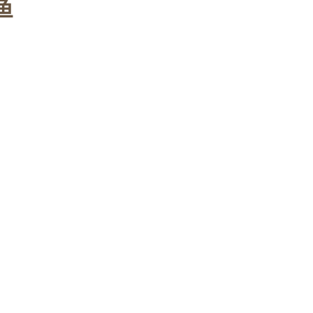
在罗马，而来自卡迪西亚的报价已被拒绝。这一消息无疑为罗马