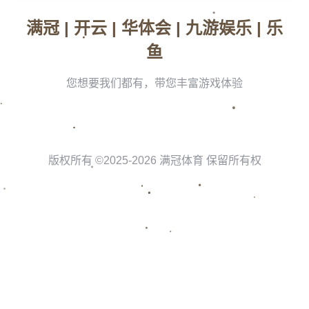
中，他们再次展现出惊人的天赋与韧性。尤其是SGA的
发挥堪称**雷霆“定盘星”**。全场比赛中，他不仅在得
分端独挑大梁，还在关键时刻频频送出助攻，为队友创
造机会。无论是中距离投射、突入内线得分，还是外线
三分，他的技术全面开花，几乎在独行侠防线中予取予
求。
作为球队的进攻发动机，他不仅仅解决了球队的得分难
题，更在心理上*给队友注入了信心*。以全场关键时刻
的表现来看，SGA毫无疑问已经晋升为一位真正意义上
的NBA顶级领袖。在过去的几个赛季，无论是个人数据
还是球队战绩，他的持续进步始终稳扎稳打，而这场比
赛的高效表现无疑进一步巩固了他核心球员的地位。
---