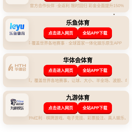
### NBA杯雷霆淘汰独行侠晋级半决赛，**SGA强势爆
发39分8助攻，东契奇失准仅得5分**
在NBA杯赛中，一场备受瞩目的淘汰赛结束后，俄克拉
荷马雷霆以出色表现击败达拉斯独行侠，成功晋级半决
赛。其中，雷霆核心谢伊·吉尔杰斯-亚历山大（以下简
称SGA）以**39分8助攻的全面表现主导比赛**，成为
这场胜利的最大功臣。而反观独行侠，球队灵魂人物卢
卡·东契奇全场手感冰冷，仅拿下5分，状态低迷令人不
禁扼腕。
---
### 雷霆全队表现亮眼，SGA再现“领袖”气质
雷霆本赛季崛起已经不再是“冷门新闻”。在本场比赛