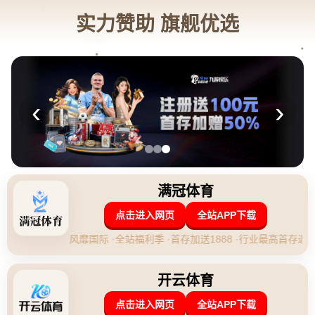
新闻中心
⚽欧冠战报：罗德里戈、维尼修斯均双
响，姆巴佩.
发布时间：2026-04-29 19:10:36