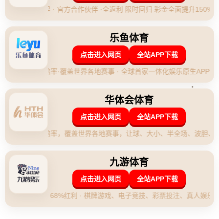
# ⚽欧冠战报：罗德里戈、维尼修斯均双响，姆巴佩展
现巨星风采
欧冠小组赛昨夜迎来争夺焦点，让我们见证了一场进球
如潮的巅峰对决。这不仅是一场关于胜负的较量，更是
一场足球激情的释放。**罗德里戈与维尼修斯双双梅开
二度**，成为比赛的绝对主角，而另一边，姆巴佩用他
的个人能力为球队注入信心，展现了巨星风范。这场比
赛无疑是对攻足球的最佳诠释。
## **新生代的完美演绎：罗德里戈与维尼修斯的双响时
刻**
作为皇家马德里的两大“巴西双子星”，罗德里戈和维尼
修斯在这场比赛中大放异彩。他们不仅证明了自己在球