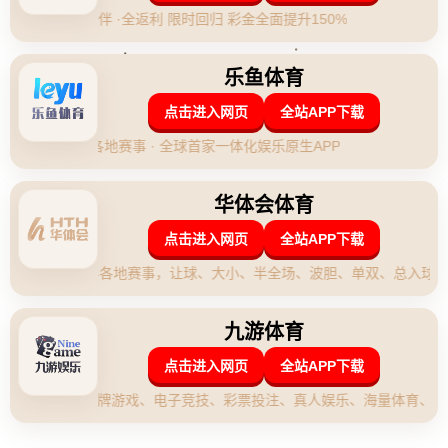
**西甲第27轮的对决：赫塔菲战平马德里竞技**
西甲第27轮，赫塔菲主场迎战**马德里竞技**，这场比
赛以0-0的比分结束。虽无进球，但比赛中依旧不乏**
精彩的瞬间**，其中菲利克斯的进球被判无效以及苏亚