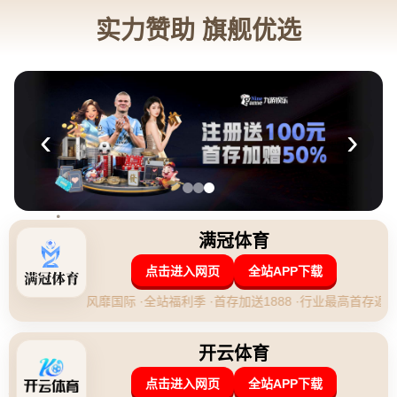
新闻中心
足协杯-埃杜蒂亚戈建功 深圳新鹏城2-0青
岛红狮
发布时间：2026-04-29 19:10:36