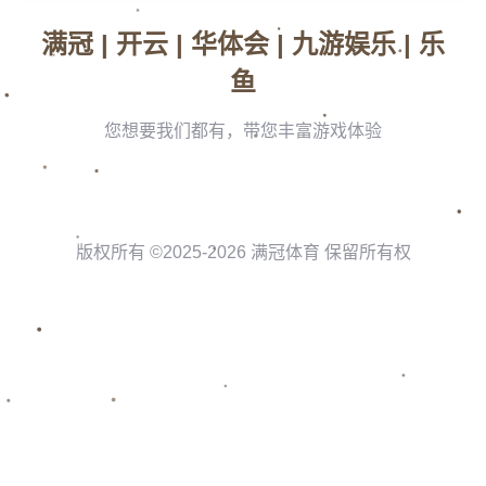
**战术分析：深圳新鹏城的制胜之道**
深圳新鹏城在本场比赛中采用了**高压逼抢**的战术，
这一策略有效地限制了青岛红狮的进攻空间。球队在中
场的控制力极强，频繁的传导球让对手难以组织有效反
击。**埃杜**和**蒂亚戈**的默契配合更是让对手防不
胜防。
**青岛红狮的挑战与不足**