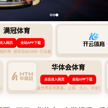
公司简介
产品中心
新闻资讯
行业资讯
公司动态