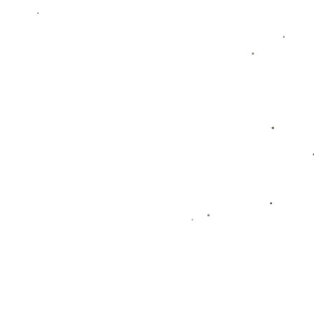
在这场激烈的竞争中，或许不仅仅是场上的胜负，更是两座