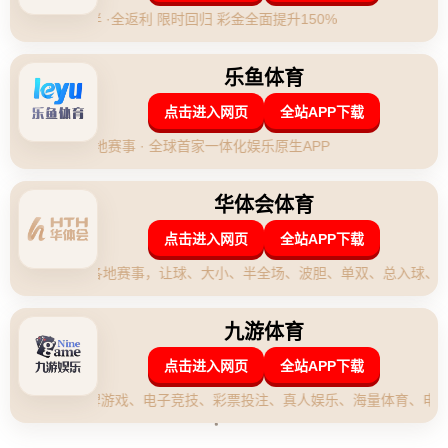
**巴黎法甲首轮大名单公示：登贝莱、帕喬、若昂内维
斯悉数在列**
在法甲新赛季即将拉开帷幕之际，巴黎圣日耳曼俱乐部
公布了首轮比赛的大名单，引起了球迷和媒体的广泛关
注。**登贝莱、帕喬、若昂内维斯**等球星的入选，预