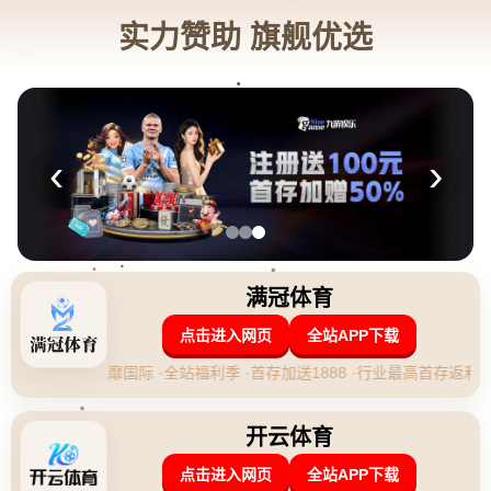
新闻中心
比江岛慎引领日本逆转 FIBA用三井寿台词
致敬
发布时间：2026-04-29 19:10:36