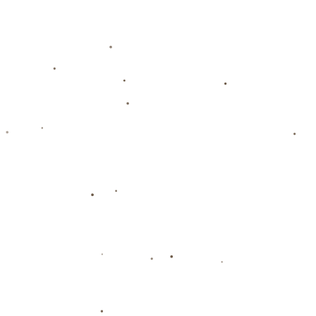
而且，一些國家聯賽和俱樂部已經開始採取措施，縮小
男足和女足之間的待遇差異。例如，美國足球協會在
2021年宣布，將對美國男女足國家隊的比賽進行相同的