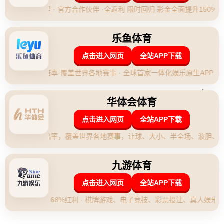
**前言**
随着2023年NFL美联决赛尘埃落定，堪萨斯城酋长队以
32-29的比分险胜布法罗比尔队，再次展示了他们在赛
场上的绝对实力。酋长队的核心四分卫***帕特里克·马
霍姆斯***带领球队走上了冲击三连冠的征途，这不仅
是对团队凝聚力与技术实力的考验，也是对马霍姆斯个
人领导力的证明。
**马霍姆斯：新时代的领军人物**
帕特里克·马霍姆斯，这位年轻四分卫，已经成为NFL新
时代的象征。在美联决赛中，他凭借出色的场上判断和
精准的传球多次撕破比尔队的防线，最终积累下32分的
压倒性胜利。自从进入联盟以来，马霍姆斯就以其出众