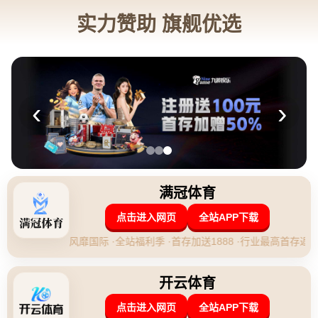
新闻中心
NFL美联决赛：酋长32-29比尔，马霍姆斯
将带队冲击三连冠.
发布时间：2026-04-29 19:10:36